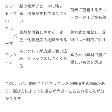
カッ
髪の毛がチェーンに絡ま
首元に密着するチョ
ト・ブ
る、位置がずれて切りにく
ーカータイプが有効
ロー
い
カラ
薬剤が付着しやすく、変
美容師と相談し、施
ー・パ
色・化学反応の危険がある
術中は一時的に外す
ーマ
ネックレスが皮膚に食い込
マッサ
柔らかい素材で肌に
み、リラックスしにくくな
ージ
優しいものを選ぶ
る
このように、施術ごとにネックレスが関係する場面があ
り、選び方によって快適さが大きく左右されることが分
かります。