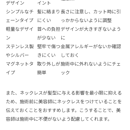
デザイン
イント
シンプルなチ
髪に絡まり
長さに注意し、カット時に引
ェーンタイプ
にくい
っかからないように調整
軽量なデザイ
首への負担
デザインが大きすぎないよう
ン
が少ない
に
ステンレス製
堅牢で傷つ
金属アレルギーがないか確認
やシルバー
きにくい
しておく
マグネットタ
取り外しが
施術中に外れないようにチェ
イプ
簡単
ック
また、ネックレスが髪型に与える影響を最小限に抑える
ため、施術前に美容師にネックレスをつけていることを
伝えておくことをおすすめします。こうすることで、美
容師は施術中に不便がないよう配慮してくれます。