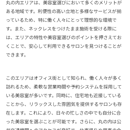
丸の内エリアは、美容室選びにおいて多くのメリットが
丸の内エリアでおすすめのネックレスに配慮し
ある地域です。利便性の高い立地と多様なサービスが揃
た美容室
っているため、特に働く人々にとって理想的な環境で
まとめ
す。また、ネックレスをつけたまま施術を受ける際に
よくある質問
は、エリアの特性や美容室選びのポイントを押さえてお
丸の内について
くことで、安心して利用できるサロンを見つけることが
丸の内で「株式会社美容室ロゼ」が選ばれる理
できます。
由
美容室の基礎知識
このエリアはオフィス街として知られ、働く人々が多く
店舗概要
訪れるため、柔軟な営業時間や予約システムを採用して
関連エリア
いる美容室が多いです。同時に、住宅地も近接している
対応地域
ことから、リラックスした雰囲気を提供するサロンも存
在します。これにより、日々の忙しさの中でも自分に合
った美容室を選ぶことが可能です。さらに、丸の内は公
共交通機関へのアクセスが良好で、仕事帰りや用事の合