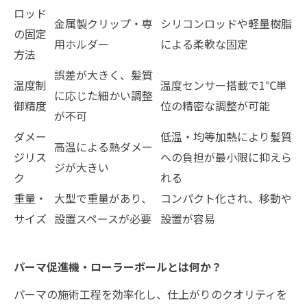
ロッド
金属製クリップ・専
シリコンロッドや軽量樹脂
の固定
用ホルダー
による柔軟な固定
方法
誤差が大きく、髪質
温度制
温度センサー搭載で1℃単
に応じた細かい調整
御精度
位の精密な調整が可能
が不可
ダメー
低温・均等加熱により髪質
高温による熱ダメー
ジリス
への負担が最小限に抑えら
ジが大きい
ク
れる
重量・
大型で重量があり、
コンパクト化され、移動や
サイズ
設置スペースが必要
設置が容易
パーマ促進機・ローラーボールとは何か？
パーマの施術工程を効率化し、仕上がりのクオリティを