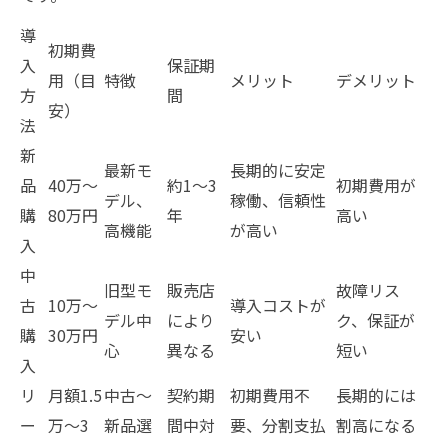
導
初期費
入
保証期
用（目
特徴
メリット
デメリット
方
間
安）
法
新
最新モ
長期的に安定
品
40万〜
約1〜3
初期費用が
デル、
稼働、信頼性
購
80万円
年
高い
高機能
が高い
入
中
旧型モ
販売店
故障リス
古
10万〜
導入コストが
デル中
により
ク、保証が
購
30万円
安い
心
異なる
短い
入
リ
月額1.5
中古〜
契約期
初期費用不
長期的には
ー
万〜3
新品選
間中対
要、分割支払
割高になる