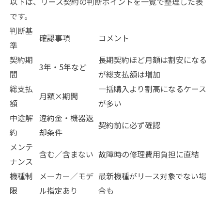
以下は、リース契約の判断ポイントを一覧で整理した表
です。
判断基
確認事項
コメント
準
契約期
長期契約ほど月額は割安になる
3年・5年など
間
が総支払額は増加
総支払
一括購入より割高になるケース
月額×期間
額
が多い
中途解
違約金・機器返
契約前に必ず確認
約
却条件
メンテ
含む／含まない
故障時の修理費用負担に直結
ナンス
機種制
メーカー／モデ
最新機種がリース対象でない場
限
ル指定あり
合も