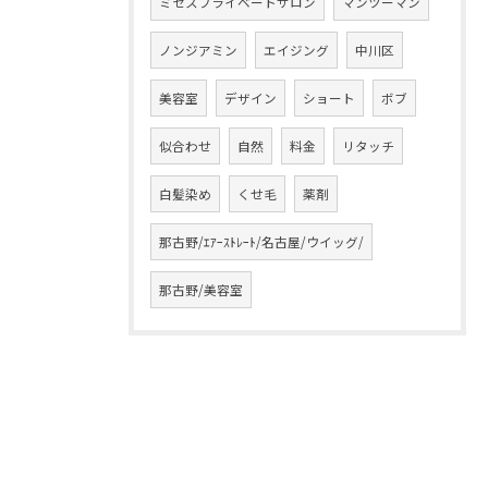
ミセスプライベートサロン
マンツーマン
ノンジアミン
エイジング
中川区
美容室
デザイン
ショート
ボブ
似合わせ
自然
料金
リタッチ
白髪染め
くせ毛
薬剤
那古野/ｴｱｰｽﾄﾚｰﾄ/名古屋/ウイッグ/
那古野/美容室