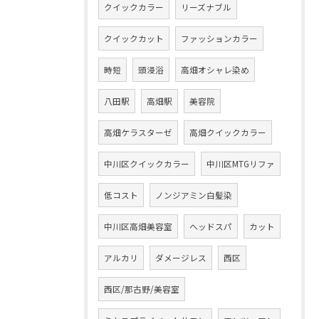
クイックカラー
リーズナブル
クイックカット
ファッションカラー
時短
頭浸浴
高畑オシャレ染め
八田駅
高畑駅
美容院
高畑ケラスターゼ
高畑クイックカラー
中川区クイックカラー
中川区MTGリファ
低コスト
ノンジアミン白髪染
中川区高畑美容室
ヘッドスパ
カット
アルカリ
ダメージレス
西区
西区/那古野/美容室