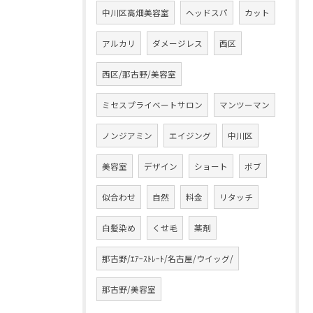
中川区高畑美容室
ヘッドスパ
カット
アルカリ
ダメージレス
西区
西区/那古野/美容室
ミセスプライベートサロン
マンツーマン
ノンジアミン
エイジング
中川区
美容室
デザイン
ショート
ボブ
似合わせ
自然
料金
リタッチ
白髪染め
くせ毛
薬剤
那古野/ｴｱｰｽﾄﾚｰﾄ/名古屋/ウイッグ/
那古野/美容室