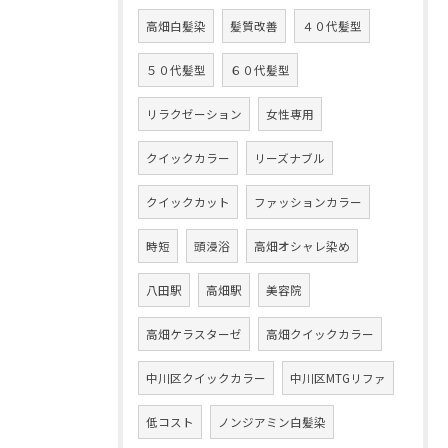
高畑白髪染
髪質改善
４０代髪型
５０代髪型
６０代髪型
リラクゼーション
女性専用
クイックカラー
リーズナブル
クイックカット
ファッションカラー
時短
頭浸浴
高畑オシャレ染め
八田駅
高畑駅
美容院
高畑ケラスターゼ
高畑クイックカラー
中川区クイックカラー
中川区MTGリファ
低コスト
ノンジアミン白髪染