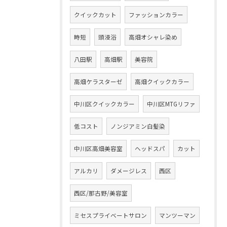
クイックカット
ファッションカラー
時短
頭浸浴
高畑オシャレ染め
八田駅
高畑駅
美容院
高畑ケラスターゼ
高畑クイックカラー
中川区クイックカラー
中川区MTGリファ
低コスト
ノンジアミン白髪染
中川区高畑美容室
ヘッドスパ
カット
アルカリ
ダメージレス
西区
西区/那古野/美容室
ミセスプライベートサロン
マンツーマン