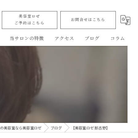
美容室ロぜ
お問合せはこちら
ご予約はこちら
当サロンの特徴
アクセス
ブログ
コラム
カット
ROSE allure
トリートメント
美容室ロゼ
】
ヘッドスパ
Rose' allure Quick booth
縮毛矯正
バリアフリー
の美容室なら美容室ロゼ
ブログ
【美容室ロゼ 那古野】