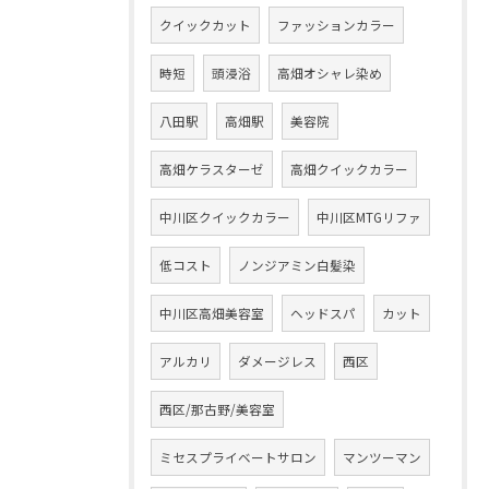
クイックカット
ファッションカラー
時短
頭浸浴
高畑オシャレ染め
八田駅
高畑駅
美容院
高畑ケラスターゼ
高畑クイックカラー
中川区クイックカラー
中川区MTGリファ
低コスト
ノンジアミン白髪染
中川区高畑美容室
ヘッドスパ
カット
アルカリ
ダメージレス
西区
西区/那古野/美容室
ミセスプライベートサロン
マンツーマン