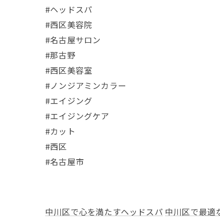
#ヘッドスパ
#西区美容院
#名古屋サロン
#那古野
#西区美容室
#ノンジアミンカラー
#エイジング
#エイジングケア
#カット
#西区
#名古屋市
中川区で心を満たすヘッドスパ
中川区で最適