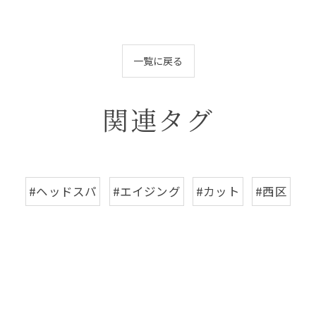
一覧に戻る
関連タグ
#ヘッドスパ
#エイジング
#カット
#西区