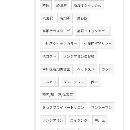
時短
頭浸浴
高畑オシャレ染め
八田駅
高畑駅
美容院
高畑ケラスターゼ
高畑クイックカラー
中川区クイックカラー
中川区MTGリファ
低コスト
ノンジアミン白髪染
中川区高畑美容室
ヘッドスパ
カット
アルカリ
ダメージレス
西区
西区/那古野/美容室
ミセスプライベートサロン
マンツーマン
ノンジアミン
エイジング
中川区