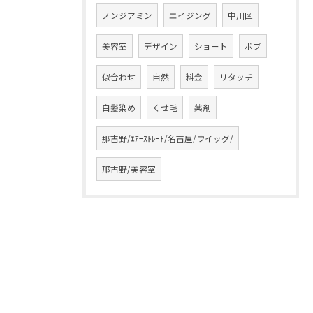
ノンジアミン
エイジング
中川区
美容室
デザイン
ショート
ボブ
似合わせ
自然
料金
リタッチ
白髪染め
くせ毛
薬剤
那古野/ｴｱｰｽﾄﾚｰﾄ/名古屋/ウイッグ/
那古野/美容室