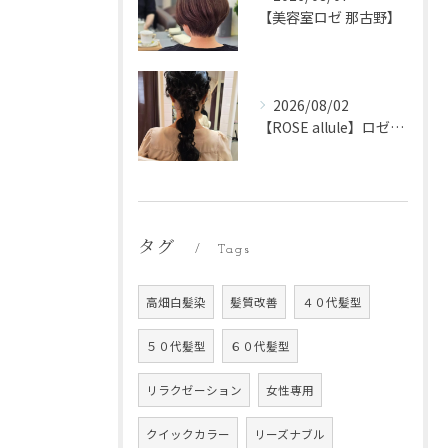
【美容室ロゼ 那古野】
2026/08/02
【ROSE allule】ロゼアリュール
タグ
Tags
高畑白髪染
髪質改善
４０代髪型
５０代髪型
６０代髪型
リラクゼーション
女性専用
クイックカラー
リーズナブル