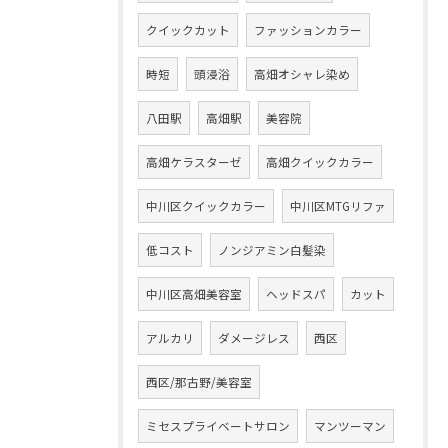
クイックカット
ファッションカラー
時短
頭浸浴
高畑オシャレ染め
八田駅
高畑駅
美容院
高畑ケラスターゼ
高畑クイックカラー
中川区クイックカラー
中川区MTGリファ
低コスト
ノンジアミン白髪染
中川区高畑美容室
ヘッドスパ
カット
アルカリ
ダメージレス
西区
西区/那古野/美容室
ミセスプライベートサロン
マンツーマン