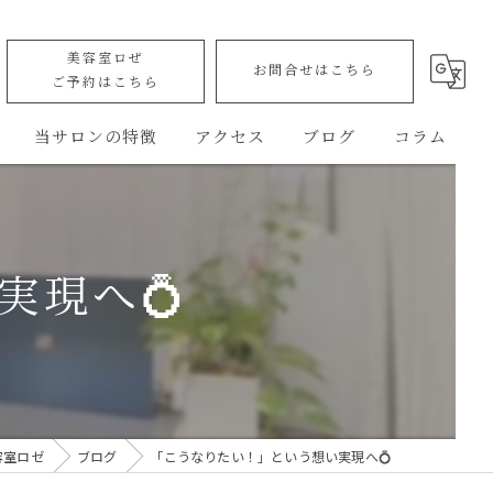
美容室ロぜ
お問合せはこちら
ご予約はこちら
当サロンの特徴
アクセス
ブログ
コラム
カット
ROSE allure
トリートメント
美容室ロゼ
実現へ💍
ヘッドスパ
Rose' allure Quick booth
縮毛矯正
バリアフリー
容室ロゼ
ブログ
「こうなりたい！」という想い実現へ💍