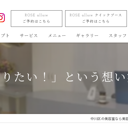
ROSE allure
ROSE allure クイックブース
ご予約はこちら
ご予約はこちら
セプト
サービス
メニュー
ギャラリー
スタッフ
りたい！」という想い
中川区の美容室なら美