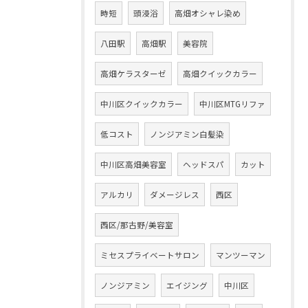
時短
頭浸浴
高畑オシャレ染め
八田駅
高畑駅
美容院
高畑ケラスターゼ
高畑クイックカラー
中川区クイックカラー
中川区MTGリファ
低コスト
ノンジアミン白髪染
中川区高畑美容室
ヘッドスパ
カット
アルカリ
ダメージレス
西区
西区/那古野/美容室
ミセスプライベートサロン
マンツーマン
ノンジアミン
エイジング
中川区