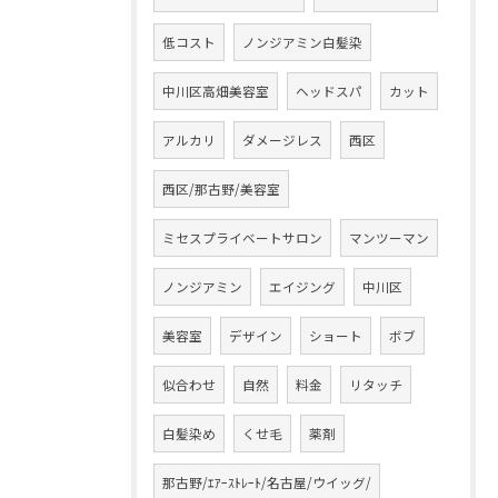
低コスト
ノンジアミン白髪染
中川区高畑美容室
ヘッドスパ
カット
アルカリ
ダメージレス
西区
西区/那古野/美容室
ミセスプライベートサロン
マンツーマン
ノンジアミン
エイジング
中川区
美容室
デザイン
ショート
ボブ
似合わせ
自然
料金
リタッチ
白髪染め
くせ毛
薬剤
那古野/ｴｱｰｽﾄﾚｰﾄ/名古屋/ウイッグ/