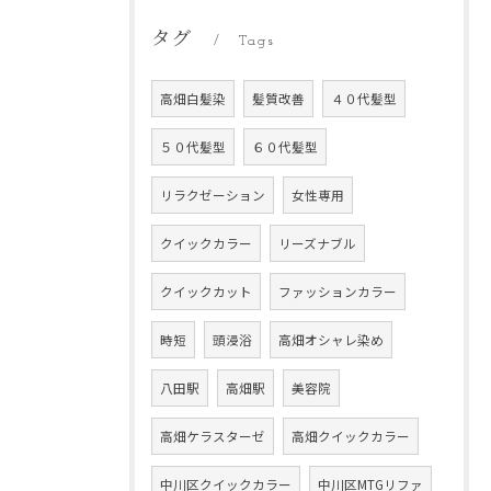
タグ
Tags
高畑白髪染
髪質改善
４０代髪型
５０代髪型
６０代髪型
リラクゼーション
女性専用
クイックカラー
リーズナブル
クイックカット
ファッションカラー
時短
頭浸浴
高畑オシャレ染め
八田駅
高畑駅
美容院
高畑ケラスターゼ
高畑クイックカラー
中川区クイックカラー
中川区MTGリファ