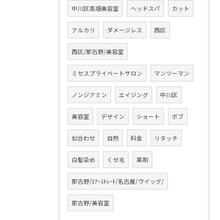
中川区高畑美容室
ヘッドスパ
カット
アルカリ
ダメージレス
西区
西区/那古野/美容室
ミセスプライベートサロン
マンツーマン
ノンジアミン
エイジング
中川区
美容室
デザイン
ショート
ボブ
似合わせ
自然
料金
リタッチ
白髪染め
くせ毛
薬剤
那古野/ｴｱｰｽﾄﾚｰﾄ/名古屋/ウイッグ/
那古野/美容室