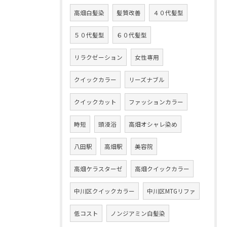
高畑白髪染
髪質改善
４０代髪型
５０代髪型
６０代髪型
リラクゼーション
女性専用
クイックカラー
リーズナブル
クイックカット
ファッションカラー
時短
頭浸浴
高畑オシャレ染め
八田駅
高畑駅
美容院
高畑ケラスターゼ
高畑クイックカラー
中川区クイックカラー
中川区MTGリファ
低コスト
ノンジアミン白髪染