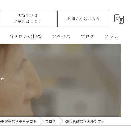
美容室ロぜ
お問合せはこちら
ご予約はこちら
当サロンの特徴
アクセス
ブログ
コラム
カット
ROSE allure
トリートメント
美容室ロゼ
✨
ヘッドスパ
Rose' allure Quick booth
縮毛矯正
バリアフリー
の美容室なら美容室ロゼ
ブログ
80代素敵なお客様です✨