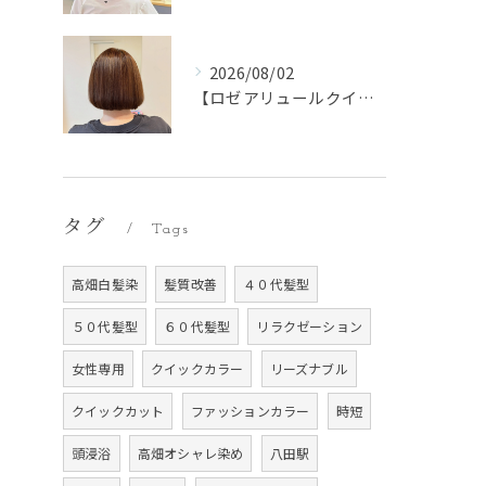
2026/08/02
【ロゼアリュールクイックブース】
タグ
Tags
高畑白髪染
髪質改善
４０代髪型
５０代髪型
６０代髪型
リラクゼーション
女性専用
クイックカラー
リーズナブル
クイックカット
ファッションカラー
時短
頭浸浴
高畑オシャレ染め
八田駅