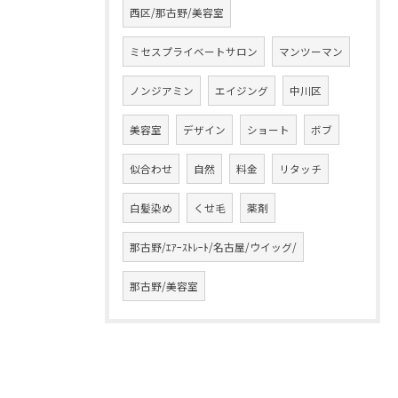
西区/那古野/美容室
ミセスプライベートサロン
マンツーマン
ノンジアミン
エイジング
中川区
美容室
デザイン
ショート
ボブ
似合わせ
自然
料金
リタッチ
白髪染め
くせ毛
薬剤
那古野/ｴｱｰｽﾄﾚｰﾄ/名古屋/ウイッグ/
那古野/美容室