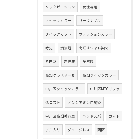
リラクゼーション
女性専用
クイックカラー
リーズナブル
クイックカット
ファッションカラー
時短
頭浸浴
高畑オシャレ染め
八田駅
高畑駅
美容院
高畑ケラスターゼ
高畑クイックカラー
中川区クイックカラー
中川区MTGリファ
低コスト
ノンジアミン白髪染
中川区高畑美容室
ヘッドスパ
カット
アルカリ
ダメージレス
西区